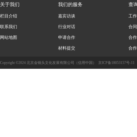
关于我们
我们的服务
查
栏目介绍
嘉宾访谈
工作
联系我们
行业对话
合同
网站地图
申请合作
合作
材料提交
合作
Copyright ©2024 北京金镜头文化发展有限公司（信用中国）
京ICP备18053157号-11