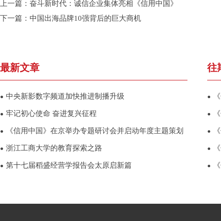
上一篇：
奋斗新时代：诚信企业集体亮相《信用中国》
下一篇：
中国出海品牌10强背后的巨大商机
最新文章
往
中央新影数字频道加快推进制播升级
《
●
●
牢记初心使命 奋进复兴征程
《
●
●
《信用中国》在京举办专题研讨会并启动年度主题策划
《
●
●
浙江工商大学的教育探索之路
《
●
●
第十七届稻盛经营学报告会太原启新篇
《
●
●