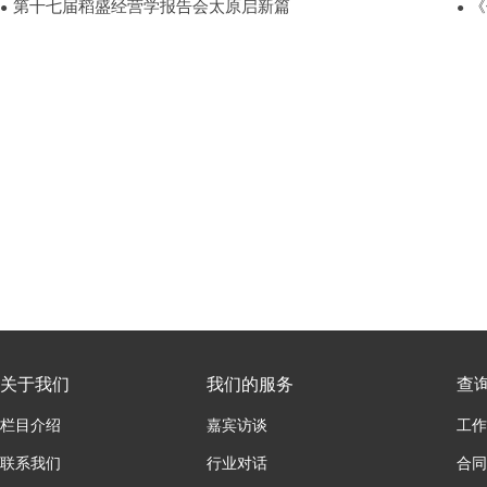
第十七届稻盛经营学报告会太原启新篇
《
●
●
关于我们
我们的服务
查
栏目介绍
嘉宾访谈
工作
联系我们
行业对话
合同