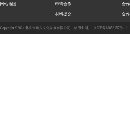
网站地图
申请合作
合作
材料提交
合作
Copyright ©2024 北京金镜头文化发展有限公司（信用中国）
京ICP备18053157号-11