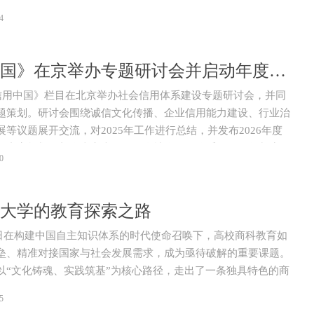
微观察·习近平总书记出席民营企业座谈会
4
《信用中国》在京举办专题研讨会并启动年度主题策划
《信用中国》栏目在北京举办社会信用体系建设专题研讨会，并同
题策划。研讨会围绕诚信文化传播、企业信用能力建设、行业治
等议题展开交流，对2025年工作进行总结，并发布2026年度
与内容规划。与会嘉宾表示，健全社会信用体系既要强化制度供
0
体系，也要形成更多可复制、可推广的实践样本，以示范带动营
社会氛围。
大学的教育探索之路
月3日在构建中国自主知识体系的时代使命召唤下，高校商科教育如
垒、精准对接国家与社会发展需求，成为亟待破解的重要课题。
以“文化铸魂、实践筑基”为核心路径，走出了一条独具特色的商
路。
5