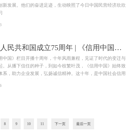
创新发展。他们的奋进足迹，生动映照了今日中国民营经济欣欣
习
3
庆祝中华人民共和国成立75周年 | 《信用中国》栏目开播十周年
用中国》栏目开播十周年，十年风雨兼程，见证了时代的变迁与
起。从播下信任的种子，到如今枝繁叶茂，《信用中国》始终致
体系，助力企业发展，弘扬诚信精神。这十年，是中国社会信用
的十年，是企业与社会共同进步的十年。
6
8
9
10
11
下一页
最后一页