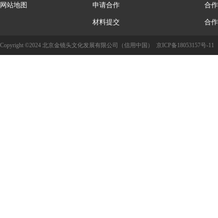
网站地图
申请合作
合作
材料提交
合作
Copyright ©2024 北京金镜头文化发展有限公司（信用中国）
京ICP备18053157号-11