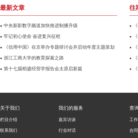
最新文章
往
中央新影数字频道加快推进制播升级
《
●
●
牢记初心使命 奋进复兴征程
《
●
●
《信用中国》在京举办专题研讨会并启动年度主题策划
《
●
●
浙江工商大学的教育探索之路
《
●
●
第十七届稻盛经营学报告会太原启新篇
《
●
●
关于我们
我们的服务
查
栏目介绍
嘉宾访谈
工作
联系我们
行业对话
合同