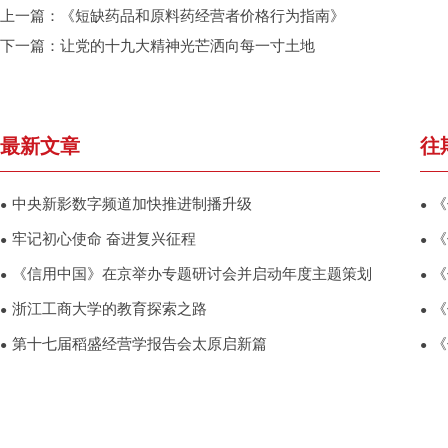
上一篇：
《短缺药品和原料药经营者价格行为指南》
下一篇：
让党的十九大精神光芒洒向每一寸土地
最新文章
往
中央新影数字频道加快推进制播升级
《
●
●
牢记初心使命 奋进复兴征程
《
●
●
《信用中国》在京举办专题研讨会并启动年度主题策划
《
●
●
浙江工商大学的教育探索之路
《
●
●
第十七届稻盛经营学报告会太原启新篇
《
●
●