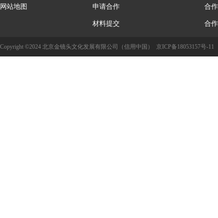
网站地图
申请合作
合作
材料提交
合作
Copyright ©2024 北京金镜头文化发展有限公司（信用中国）
京ICP备18053157号-11