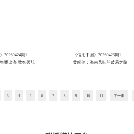
20260424期1
《信用中国》20260423期1
智驱出海 数智领航
黄闻健：海南风味的破局之路
3
4
5
6
7
8
9
10
11
下一页