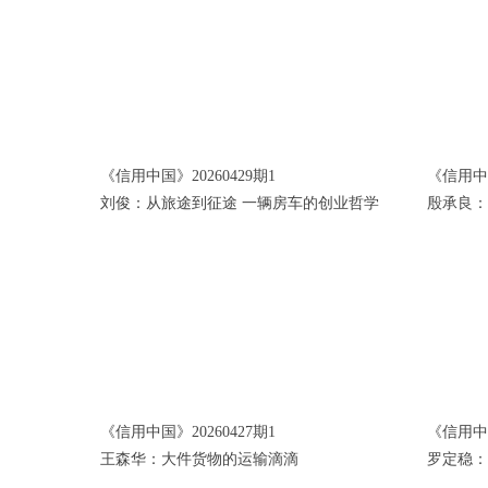
《信用中国》20260429期1
《信用中国
刘俊：从旅途到征途 一辆房车的创业哲学
殷承良：
《信用中国》20260427期1
《信用中国
王森华：大件货物的运输滴滴
罗定稳：