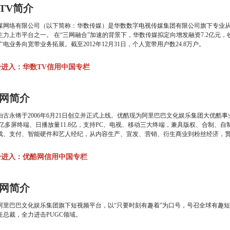
TV简介
媒网络有限公司（以下简称：华数传媒）是华数数字电视传媒集团有限公司旗下专业
主力上市平台之一。 在“三网融合”加速的背景下，华数传媒拟定向增发融资7.2亿元
电业务向宽带业务拓展。截至2012年12月31日，个人宽带用户数24.8万户。
击进入：华数TV信用中国专栏
网简介
由古永锵于2006年6月21日创立并正式上线。优酷现为阿里巴巴文化娱乐集团大优酷
.8亿多屏终端、日播放量11.8亿，支持PC、电视、移动三大终端，兼具版权、合制、
戏、支付、智能硬件和艺人经纪，从内容生产、宣发、营销、衍生商业到粉丝经济，
击进入：优酷网信用中国专栏
网简介
阿里巴巴文化娱乐集团旗下短视频平台，以“只要时刻有趣着”为口号，号召全球有趣
任总裁，全力进击PUGC领域。