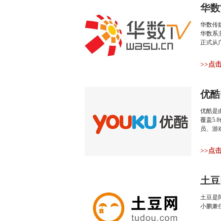
华数
华数传
华数系
正式从广
>>点
优酷
优酷是
覆盖5
员、游
>>点
土豆
土豆是
小鹏兼