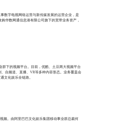
从事数字电视网络运营与新传媒发展的运营企业，是
，收购华数网通信息港有限公司旗下的宽带业务资产，
事业群下的视频平台。目前，优酷、土豆两大视频平台
自制、自频道、直播、VR等多种内容形态。业务覆盖会
贯通文化娱乐全链路。
短视频。由阿里巴巴文化娱乐集团移动事业群总裁何