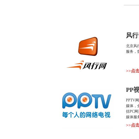
风行
北京风
服务，
>>点
PP
PPT
媒体，
括PC
媒体服
>>点