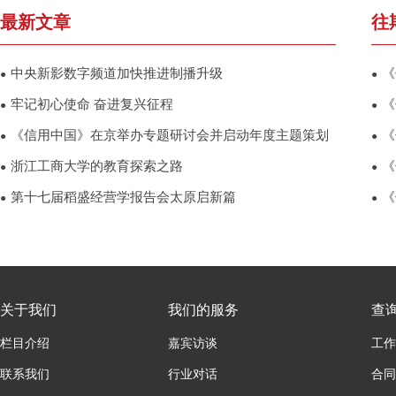
最新文章
往
中央新影数字频道加快推进制播升级
《
●
●
牢记初心使命 奋进复兴征程
《
●
●
《信用中国》在京举办专题研讨会并启动年度主题策划
《
●
●
浙江工商大学的教育探索之路
《
●
●
第十七届稻盛经营学报告会太原启新篇
《
●
●
关于我们
我们的服务
查
栏目介绍
嘉宾访谈
工作
联系我们
行业对话
合同