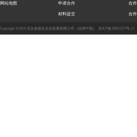
网站地图
申请合作
合作
材料提交
合作
Copyright ©2024 北京金镜头文化发展有限公司（信用中国）
京ICP备18053157号-11