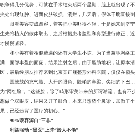
职争得几分优势，可就在手术结束后两个星期，脸上就出现了不
尖处出现红肿、进而皮肤破损、溃烂，几天后，假体干脆直接刺
眼看美容变成毁容，着实把小美吓得不轻，于是她来到济宁
生先将植入的假体取出，之后根据患者脸型和鼻型进行修正，近
才慢慢减轻。
和小美有着相似遭遇的还有大学生小陈。为了当兼职网络主
满、面部丰盈的面庞，结果注射之后，由于脂肪堆积，让原本清
医，最后经朋友推荐来到北京某正规整形外科医院，仅仅在额头
圆鼓鼓的充气脸、大开的眼角、陡峭的鼻梁、尖细的下巴…
为“网红脸”。“这些脸，除了畸形审美带来的所谓潮流，也有不少是
想做个双眼皮，结果又开了眼角，本来只想垫个鼻梁，却做了个
果，已经违背了医疗的初心。”
90%毁容源自“三非”
利益驱动 “黑医”上阵“毁人不倦”