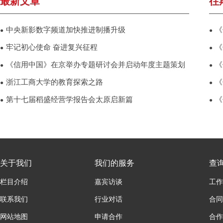
最新文章
往
中央新影数字频道加快推进制播升级
《
●
●
牢记初心使命 奋进复兴征程
《
●
●
《信用中国》在京举办专题研讨会并启动年度主题策划
《
●
●
浙江工商大学的教育探索之路
《
●
●
第十七届稻盛经营学报告会太原启新篇
《
●
●
关于我们
我们的服务
查
栏目介绍
嘉宾访谈
工作
联系我们
行业对话
合同
网站地图
申请合作
合作