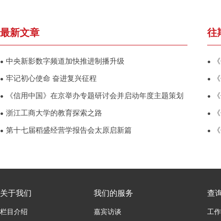
最新文章
往
中央新影数字频道加快推进制播升级
《
●
●
牢记初心使命 奋进复兴征程
《
●
●
《信用中国》在京举办专题研讨会并启动年度主题策划
《
●
●
浙江工商大学的教育探索之路
《
●
●
第十七届稻盛经营学报告会太原启新篇
《
●
●
关于我们
我们的服务
查
栏目介绍
嘉宾访谈
工作