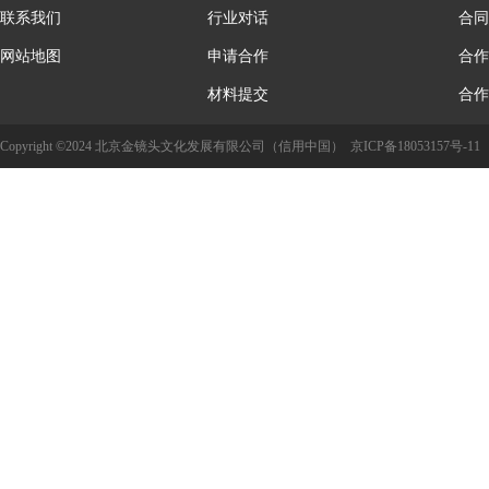
联系我们
行业对话
合同
网站地图
申请合作
合作
材料提交
合作
Copyright ©2024 北京金镜头文化发展有限公司（信用中国）
京ICP备18053157号-11