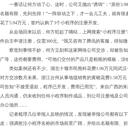
一番话让何方动了心。这时，公司又抛出“诱饵”：“原价3.98
名额有限，先到先得！”一阵鼓动之下，才一会儿工夫，就有很
花了5.94万元，签约认购了3个小程序的注册开发。
从会场回来以后，何方犯起了嘀咕，上网搜索“小程序注册”
件自主申请注册，仅需300元。“我又咨询了腾讯的客服，得知
察觉到事情不妙，何方立刻和这家网络公司交涉，却被告知
广等，这些都要费用。“可他们交付的产品只是粗糙的模板，没
类似案例还有不少。湖北十堰市民熊科花费1.96万元同武汉
对方交涉数月未果。浙江台州从事地毯销售的黄晓花费1.58万
司告知“不接受退款，程序已开发，费用已用完”。来自广西的朱
人员沟通，仍未收到任何小程序制作成品，到公司注册地及公司
办公场所……
记者梳理几位举报人反映的情况，发现被举报公司都有以下
皮；强调抢注小程序名称的市场前景广阔，并给出名额有限、折