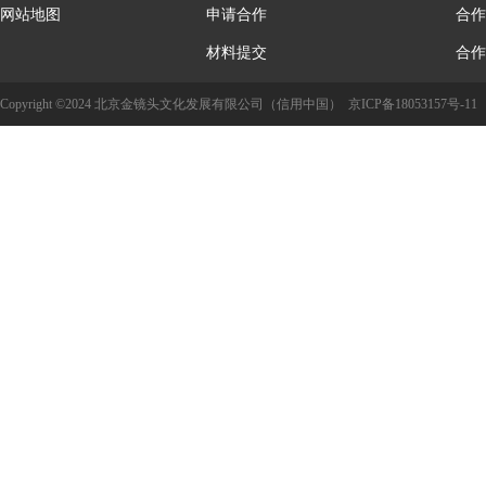
网站地图
申请合作
合作
材料提交
合作
Copyright ©2024 北京金镜头文化发展有限公司（信用中国）
京ICP备18053157号-11