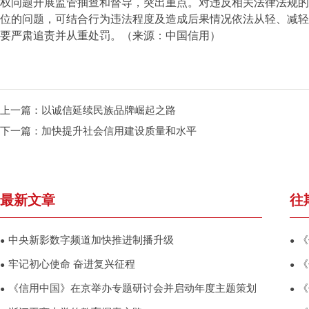
权问题开展监管抽查和督导，突出重点。对违反相关法律法规的
位的问题，可结合行为违法程度及造成后果情况依法从轻、减轻
要严肃追责并从重处罚。（
来源：
中国信用
）
上一篇：
以诚信延续民族品牌崛起之路
下一篇：
加快提升社会信用建设质量和水平
最新文章
往
中央新影数字频道加快推进制播升级
《
●
●
牢记初心使命 奋进复兴征程
《
●
●
《信用中国》在京举办专题研讨会并启动年度主题策划
《
●
●