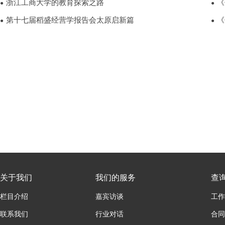
浙江工商大学的教育探索之路
《
●
●
第十七届稻盛经营学报告会太原启新篇
《
●
●
关于我们
我们的服务
查
栏目介绍
嘉宾访谈
工作
联系我们
行业对话
合同