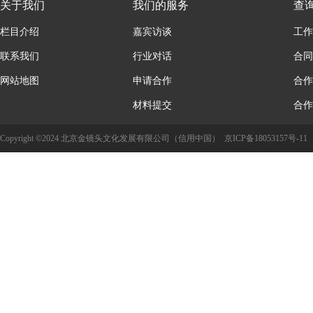
关于我们
我们的服务
查
栏目介绍
嘉宾访谈
工作
联系我们
行业对话
合同
网站地图
申请合作
合作
材料提交
合作
Copyright ©2024 北京金镜头文化发展有限公司（信用中国）
京ICP备18053157号-11