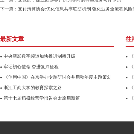
上一篇：
文旅部：建立以游客评价为导向的导游服务考评体系
下一篇：
支付清算协会:优化信息共享联防机制 强化业务全流程风险
最新文章
往
中央新影数字频道加快推进制播升级
《
●
●
牢记初心使命 奋进复兴征程
《
●
●
《信用中国》在京举办专题研讨会并启动年度主题策划
《
●
●
浙江工商大学的教育探索之路
《
●
●
第十七届稻盛经营学报告会太原启新篇
《
●
●