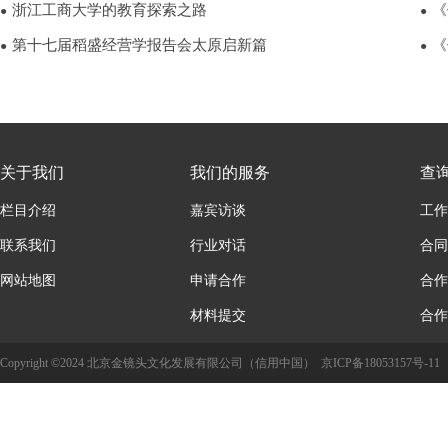
浙江工商大学的教育探索之路
《
●
●
第十七届稻盛经营学报告会太原启新篇
《
●
●
关于我们
我们的服务
查
栏目介绍
嘉宾访谈
工作
联系我们
行业对话
合同
网站地图
申请合作
合作
材料提交
合作
Copyright ©2024 北京金镜头文化发展有限公司（信用中国）
京ICP备18053157号-11