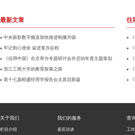
最新文章
往
中央新影数字频道加快推进制播升级
《
●
●
牢记初心使命 奋进复兴征程
《
●
●
《信用中国》在京举办专题研讨会并启动年度主题策划
《
●
●
浙江工商大学的教育探索之路
《
●
●
第十七届稻盛经营学报告会太原启新篇
《
●
●
关于我们
我们的服务
查
栏目介绍
嘉宾访谈
工作