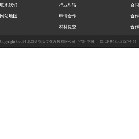
联系我们
行业对话
合同
网站地图
申请合作
合作
材料提交
合作
Copyright ©2024 北京金镜头文化发展有限公司（信用中国）
京ICP备18053157号-11