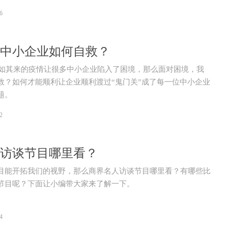
企业上电视做广告过时了吗？
6
中小企业如何自救？
场突如其来的疫情让很多中小企业陷入了困境，那么面对困境，我
救？如何才能顺利让企业顺利渡过“鬼门关”成了每一位中小企业
题。
2
访谈节目哪里看？
目能开拓我们的视野，那么商界名人访谈节目哪里看？有哪些比
节目呢？下面让小编带大家来了解一下。
4