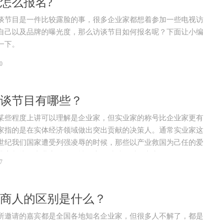
怎么报名?
谈节目是一件比较露脸的事，很多企业家都想着参加一些电视访
自己以及品牌的曝光度，那么访谈节目如何报名呢？下面让小编
一下。
0
谈节目有哪些？
某些程度上讲可以理解是企业家，但实业家的称号比企业家更有
家指的是在实体经济领域做出突出贡献的决策人。通常实业家这
世纪我们国家遭受列强凌辱的时候，那些以产业救国为己任的爱
业家相比，实业家更具的社会责任感以及爱国之心。
7
商人的区别是什么？
所邀请的嘉宾都是全国各地知名企业家，但很多人不解了，都是