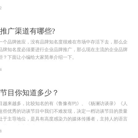
企业上电视做广告过时了吗？
2
推广渠道有哪些?
一个品牌效应，没有品牌知名度很难在市场中存活下去，那么企
品牌知名度必须要进行企业品牌推广，那么现在主流的企业品牌
些？下面让小编给大家简单介绍一下。
4
节目你知道多少？
目越来越多，比较知名的有《鲁豫有约》、《杨澜访谈录》《人
这些优秀的访谈节目中我们不难发现，决定一档访谈节目的质量
处于主导地位，是具有高度感染力的媒体传播者，主持人的语言
谈节目的内容和质量。
8