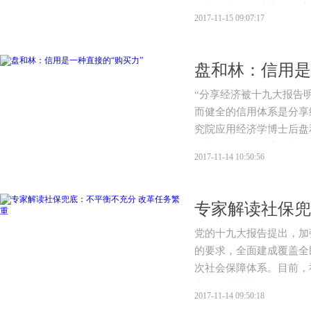
用文化建设，维护民用航
2017-11-15 09:07:17
正式印发《民航行业信用
盘和林：信用是
“分享经济被十九大报告
而健全的信用体系是分享
究院应用经济学博士后盘
一方面，信用经济的契约
2017-11-14 10:50:56
用的媒介作用在某种程度
造了对分享经济的需求。
了乘数效应，即经济活动
专家解读社保兜
程度。
党的十九大报告提出，加
的要求，全面建成覆盖全
次社会保障体系。目前，
晰、保障适度如何理解？
2017-11-14 09:50:18
访了中国社会保障学会会