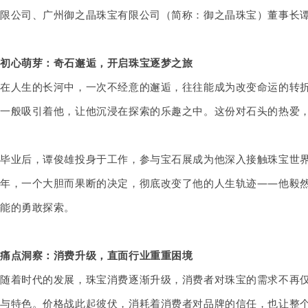
限公司、广州御之晶珠宝有限公司（简称：
御之晶
珠宝
）董事长
初心萌芽：奇石邂逅，开启珠宝逐梦之旅
在人生的长河中，一次不经意的邂逅，往往能成为改变命运的转
一般吸引着他，让他沉浸在探索的乐趣之中。这份对石头的热爱
毕业后，谭俊雄投身于工作，参与宝石展成为他深入接触珠宝世
年，一个大胆而果断的决定，彻底改变了他的人生轨迹——他毅
能的勇敢探索。
痛点洞察：消费升级，直面行业重重困境
随着时代的发展，珠宝消费逐渐升级，消费者对珠宝的需求不再
与特色。价格战此起彼伏，消耗着消费者对品牌的信任，也让整