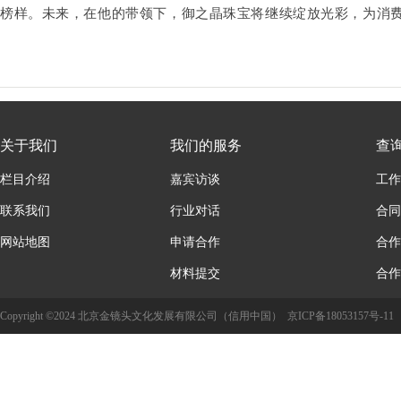
榜样。
未来，
在他的带领下，御之晶珠宝将继续绽放光彩，为消
关于我们
我们的服务
查
栏目介绍
嘉宾访谈
工作
联系我们
行业对话
合同
网站地图
申请合作
合作
材料提交
合作
Copyright ©2024 北京金镜头文化发展有限公司（信用中国）
京ICP备18053157号-11