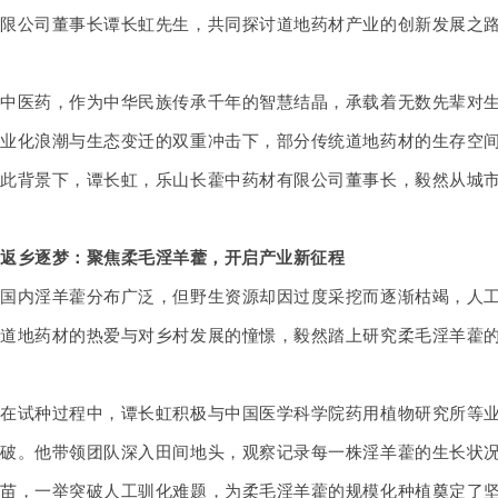
限公司董事长谭长虹先生，共同探讨道地药材产业的创新发展之
中医药，作为中华民族传承千年的智慧结晶，承载着无数先辈对
业化浪潮与生态变迁的双重冲击下，部分传统道地药材的生存空
此背景下，谭长虹，乐山长藿中药材有限公司董事长，毅然从城
返乡逐梦：聚焦柔毛淫羊藿，开启产业新征程
国内淫羊藿分布广泛，但野生资源却因过度采挖而逐渐枯竭，人
道地药材的热爱与对乡村发展的憧憬，毅然踏上研究柔毛淫羊藿的
在试种过程中，谭长虹积极与
中国医学科学院药用植物研究所
等
破。他带领团队深入田间地头，观察记录每一株淫羊藿的生长状
苗，一举突破人工驯化难题，为柔毛淫羊藿的规模化种植奠定了