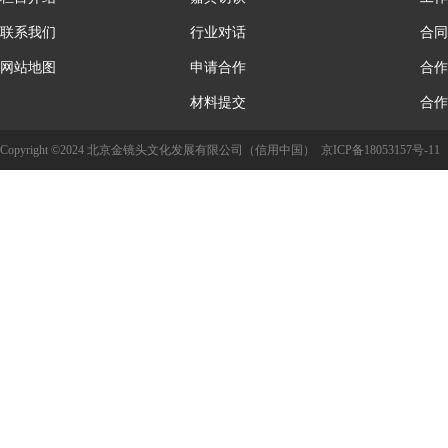
联系我们
行业对话
合同
网站地图
申请合作
合作
材料提交
合作
Copyright ©2024 北京金镜头文化发展有限公司（信用中国）
京ICP备18053157号-11