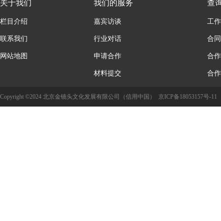
关于我们
我们的服务
查
栏目介绍
嘉宾访谈
工作
联系我们
行业对话
合同
网站地图
申请合作
合作
材料提交
合作
Copyright ©2024 北京金镜头文化发展有限公司（信用中国）
京ICP备18053157号-11