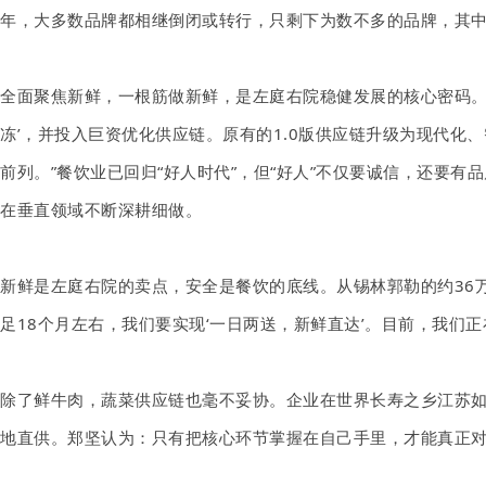
年，大多数品牌都相继倒闭或转行，只剩下为数不多的品牌，其
全面聚焦新鲜，一根筋做新鲜，是左庭右院稳健发展的核心密码。“
冻’，并投入巨资优化供应链。原有的1.0版供应链升级为现代化
前列。”餐饮业已回归“好人时代”，但“好人”不仅要诚信，还要有
在垂直领域不断深耕细做。
新鲜是左庭右院的卖点，安全是餐饮的底线。从锡林郭勒的约36
足18个月左右，我们要实现‘一日两送，新鲜直达’。目前，我们
除了鲜牛肉，蔬菜供应链也毫不妥协。企业在世界长寿之乡江苏
地直供。郑坚认为：只有把核心环节掌握在自己手里，才能真正