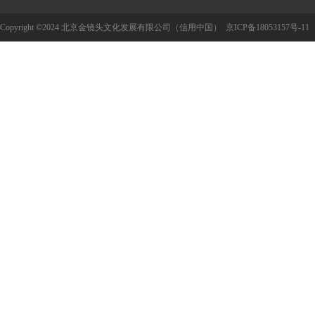
Copyright ©2024 北京金镜头文化发展有限公司（信用中国）
京ICP备18053157号-11