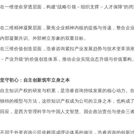
在
一维使命穿透
层面，
构建
“战略引领－组织支撑－人才保障”
的闭
在
二维精神凝聚
层面，
聚焦企业精神内核的提炼与传递，整合企
内部凝聚共识、外部树立形象的双重目标。
在
三维价值创造
层面
，
浩睿咨询
紧扣产业发展趋势与技术变革浪
－产业升级”
的价值创造体系，推动企业实现业态升级与价值重构
坚守初心：自主创新筑牢立身之本
自主知识产权的研发与积累，是浩睿咨询持续发展的核心动力。
独特的模型与方法，这些知识产权成为公司的立身之本，也构成
回应，是西方管理科学与中国人文智慧、国企政治责任与使命三
不同于外资咨询公司依赖现成理论体系的做法，浩睿咨询的创新