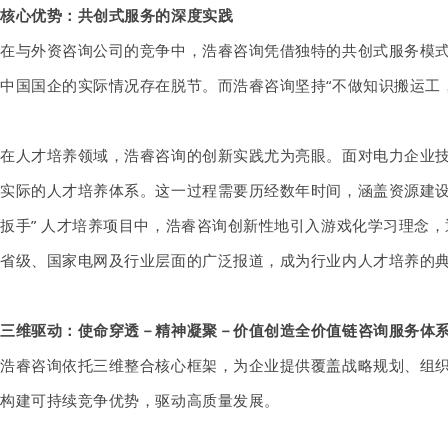
核心优势：共创式服务的深度实践
在与外资咨询公司的竞争中，浩睿咨询凭借独特的共创式服务模
中国国企的实际情况存在脱节。而浩睿咨询坚持
“不做知识搬运工
在人才培养领域，浩睿咨询的创新实践尤为亮眼。面对电力企业
实际的人才培养体系。这一过程需要历经数年时间，涵盖资源建
扳手” 人才培养项目中，浩睿咨询创新性地引入游戏化
学习理念
，
省级、国家电网及行业层面的广泛报道，成为行业内人才培养的
三维驱动：
使命穿透－精神凝聚－价值创造全价值链咨询服务体
浩睿咨询
依托三维整合核心框架，为企业提供覆盖
战略规划、组
构建可持续竞争优势，驱动高质量发展。