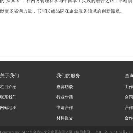
的“探索者”，在西方管理科学与中国本土实践的融合之路上不断
献更多咨询力量，书写民族品牌在企业服务领域的创新篇章。
关于我们
我们的服务
查
栏目介绍
嘉宾访谈
工作
联系我们
行业对话
合同
网站地图
申请合作
合作
材料提交
合作
Copyright ©2024 北京金镜头文化发展有限公司（信用中国）
京ICP备18053157号-11