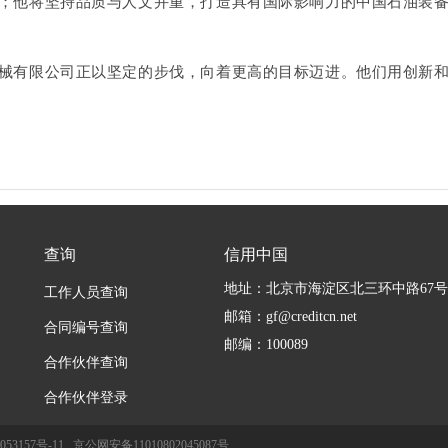
；他将坚持品质与人文并重，打造具有国际影响力的中国石油装
械有限公司正以坚定的步伐，向着更高的目标迈进。他们用创新
查询
信用中国
地址：北京市海淀区北三环中路67
工作人员查询
邮箱：gf@creditcn.net
合同编号查询
邮编：100089
合作伙伴查询
合作伙伴登录
053157号-11
京公网安备11010802045087号