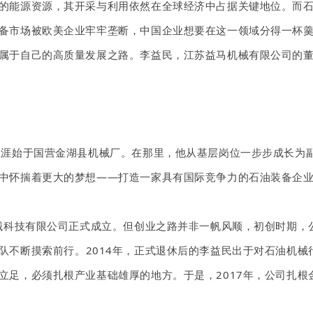
的能源资源，其开采与利用依然在全球经济中占据关键地位。而
备市场被欧美企业牢牢垄断，中国企业想要在这一领域分得一杯
属于自己的高质量发展之路。李益民，江苏益马机械有限公司的
生涯始于国营金湖县机械厂。在那里，他从基层岗位一步步成长为
中怀揣着更大的梦想——打造一家具有国际竞争力的石油装备企
械
科技
有限公司正式成立。但创业之路并非一帆风顺，初创时期，
队不断摸索前行。
201
4
年，
正式
退休后的李益民出于对石油机械
立足，必须扎根产业基础雄厚的地方。于是，
2017年，公司扎